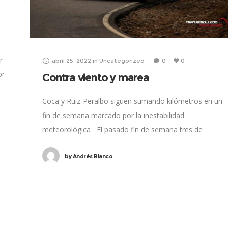
r
abril 25, 2022
in
Uncategorized
0
0
or
Contra viento y marea
Coca y Ruiz-Peralbo siguen sumando kilómetros en un
fin de semana marcado por la inestabilidad
meteorológica El pasado fin de semana tres de
nuestros escuderos volvían a enfundarse el
by
Andrés Blanco