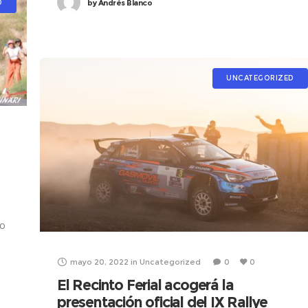
by
Andrés Blanco
D
UNCATEGORIZED
to
mayo 20, 2022
in
Uncategorized
0
0
El Recinto Ferial acogerá la
presentación oficial del IX Rallye