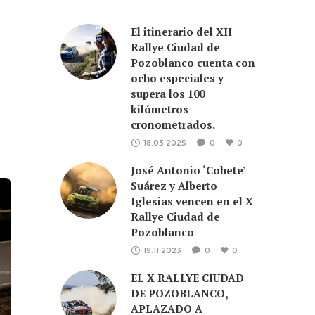
El itinerario del XII
Rallye Ciudad de
Pozoblanco cuenta con
ocho especiales y
supera los 100
kilómetros
cronometrados.
18.03.2025
0
0
José Antonio ‘Cohete’
Suárez y Alberto
Iglesias vencen en el X
Rallye Ciudad de
Pozoblanco
19.11.2023
0
0
EL X RALLYE CIUDAD
DE POZOBLANCO,
APLAZADO A