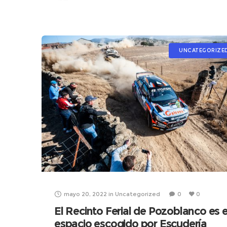
UNCATEGORIZE
mayo 20, 2022
in
Uncategorized
0
0
El Recinto Ferial de Pozoblanco es e
espacio escogido por Escudería