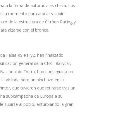
na a la firma de automóviles checa. Los
o su momento para atacar y subir
tro de la estructura de Citröen Racing y
ara alzarse con el bronce.
a Fabia RS Rally2, han finalizado
sificación general de la CERT Rallycar,
l Nacional de Tierra, han conseguido un
a victoria pero un pinchazo en la
ntor, que tuvieron que retirarse tras un
 una subcampeona de Europa a su
de subirse al podio, enturbiando la gran