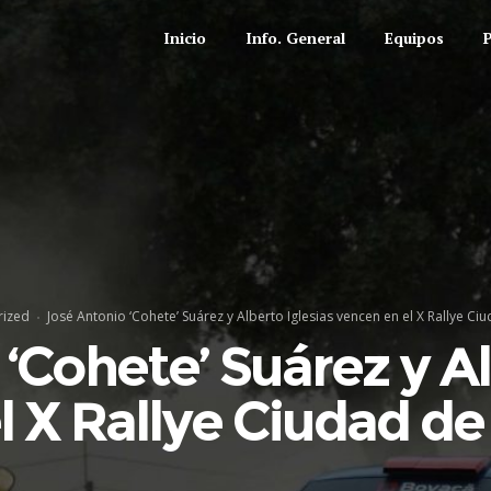
Inicio
Info. General
Equipos
rized
José Antonio ‘Cohete’ Suárez y Alberto Iglesias vencen en el X Rallye C
‘Cohete’ Suárez y Al
l X Rallye Ciudad d