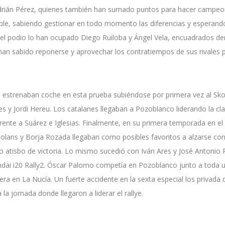
y Adrián Pérez, quienes también han sumado puntos para hacer campeo
ble, sabiendo gestionar en todo momento las diferencias y esperand
 del podio lo han ocupado Diego Ruiloba y Ángel Vela, encuadrados den
an sabido reponerse y aprovechar los contratiempos de sus rivales p
 estrenaban coche en esta prueba subiéndose por primera vez al Skod
es y Jordi Hereu. Los catalanes llegaban a Pozoblanco liderando la cla
l frente a Suárez e Iglesias. Finalmente, en su primera temporada en e
ans y Borja Rozada llegaban como posibles favoritos a alzarse con l
 atisbo de victoria. Lo mismo sucedió con Iván Ares y José Antonio Pi
ndai i20 Rally2. Óscar Palomo competía en Pozoblanco junto a toda
era en La Nucía. Un fuerte accidente en la sexta especial los privada 
la jornada donde llegaron a liderar el rallye.