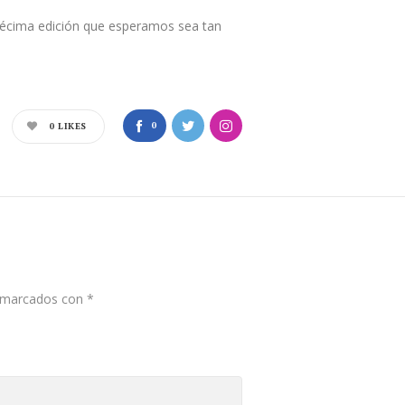
décima edición que esperamos sea tan
0
0
LIKES
n marcados con
*