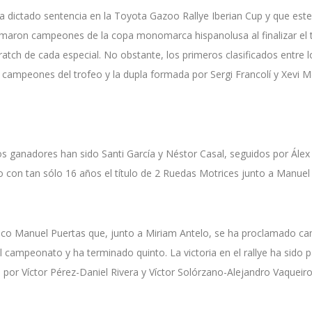
 dictado sentencia en la Toyota Gazoo Rallye Iberian Cup y que este a
aron campeones de la copa monomarca hispanolusa al finalizar el ter
ratch de cada especial. No obstante, los primeros clasificados entre 
campeones del trofeo y la dupla formada por Sergi Francolí y Xevi M
os ganadores han sido Santi García y Néstor Casal, seguidos por Álex
 con tan sólo 16 años el título de 2 Ruedas Motrices junto a Manue
isco Manuel Puertas que, junto a Miriam Antelo, se ha proclamado 
 campeonato y ha terminado quinto. La victoria en el rallye ha sido p
por Víctor Pérez-Daniel Rivera y Víctor Solórzano-Alejandro Vaqueir