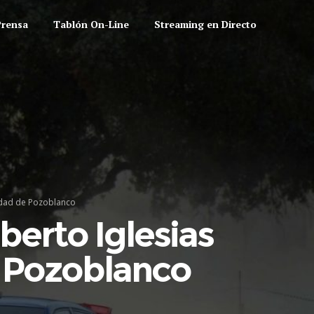
Prensa
Tablón On-Line
Streaming en Directo
iudad de Pozoblanco
berto Iglesias
e Pozoblanco