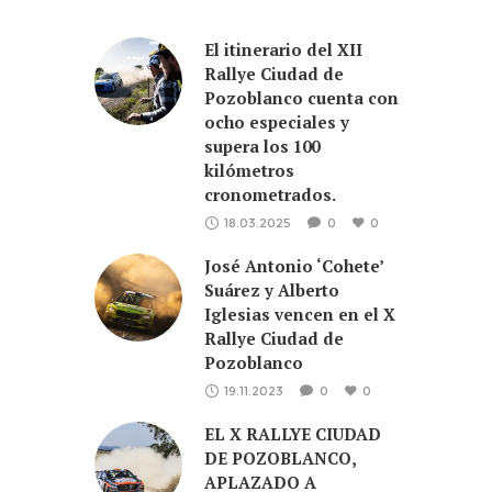
El itinerario del XII
Rallye Ciudad de
Pozoblanco cuenta con
ocho especiales y
supera los 100
kilómetros
cronometrados.
18.03.2025
0
0
José Antonio ‘Cohete’
Suárez y Alberto
Iglesias vencen en el X
Rallye Ciudad de
Pozoblanco
19.11.2023
0
0
EL X RALLYE CIUDAD
DE POZOBLANCO,
APLAZADO A