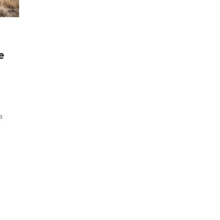
e
a
e