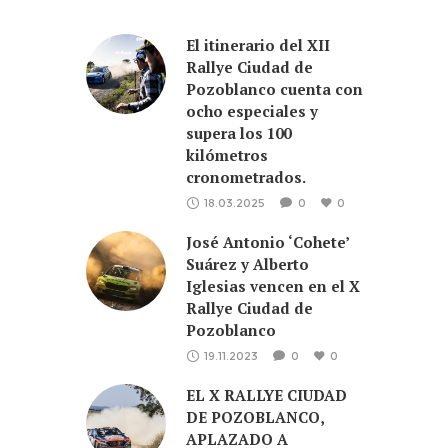
El itinerario del XII
Rallye Ciudad de
Pozoblanco cuenta con
ocho especiales y
supera los 100
kilómetros
cronometrados.
18.03.2025
0
0
José Antonio ‘Cohete’
Suárez y Alberto
Iglesias vencen en el X
Rallye Ciudad de
Pozoblanco
19.11.2023
0
0
EL X RALLYE CIUDAD
DE POZOBLANCO,
APLAZADO A