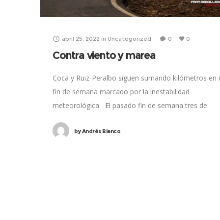
abril 25, 2022
in
Uncategorized
0
0
Contra viento y marea
Coca y Ruiz-Peralbo siguen sumando kilómetros en 
fin de semana marcado por la inestabilidad
meteorológica El pasado fin de semana tres de
nuestros escuderos volvían a enfundarse el
by
Andrés Blanco