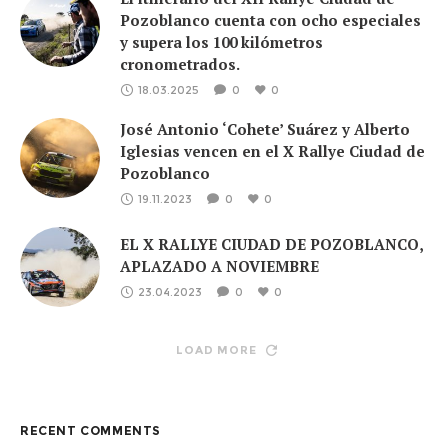
Pozoblanco cuenta con ocho especiales
y supera los 100 kilómetros
cronometrados.
18.03.2025
0
0
José Antonio ‘Cohete’ Suárez y Alberto
Iglesias vencen en el X Rallye Ciudad de
Pozoblanco
19.11.2023
0
0
EL X RALLYE CIUDAD DE POZOBLANCO,
APLAZADO A NOVIEMBRE
23.04.2023
0
0
LOAD MORE
RECENT COMMENTS