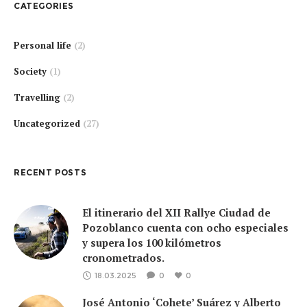
CATEGORIES
Personal life
(2)
Society
(1)
Travelling
(2)
Uncategorized
(27)
RECENT POSTS
El itinerario del XII Rallye Ciudad de
Pozoblanco cuenta con ocho especiales
y supera los 100 kilómetros
cronometrados.
18.03.2025
0
0
José Antonio ‘Cohete’ Suárez y Alberto